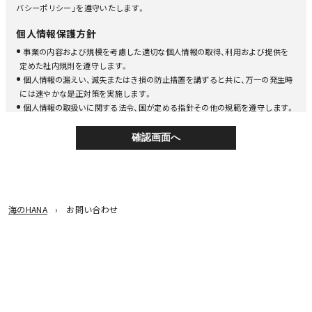
バシーポリシー」を遵守いたします。
個人情報保護方針
事業の内容および規模を考慮した適切な個人情報の取得、利用および提供を
定めた社内規則を遵守します。
個人情報の漏えい、滅失またはき損の防止措置を講ずると共に、万一の発生時
には速やかな是正対策を実施します。
個人情報の取扱いに関する法令、国が定める指針その他の規範を遵守します。
お客様からの個人情報に関するお問合せに、誠実かつ迅速に対応します。
個人情報管理の仕組みを継続的に改善します。
利用目的について
弊社は、利用目的をできる限り特定したうえ、あらかじめ本人の同意を得た場合
および個人情報の保護に関する法律、その他法令により例外として取り扱うこ
とが認められている場合を除き、以下の利用目的の範囲内で個人情報を利用し
海のHANA
お問い合わせ
ます。
サービス等の、ご案内とご提供
ご契約及びご購入時等の本人確認や書類の作成
商品・資料・請求書等の発送と運送
上記の利用目的以外で個人情報を利用する必要が生じた場合には、あらかじめ
本人の同意を得た場合および「個人情報の保護に関する法律」その他法令により